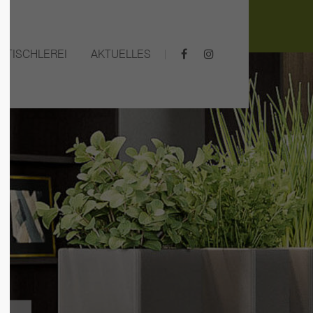
Der Eintrag "offcanvas-col4"
TISCHLEREI
existiert leider nicht.
AKTUELLES