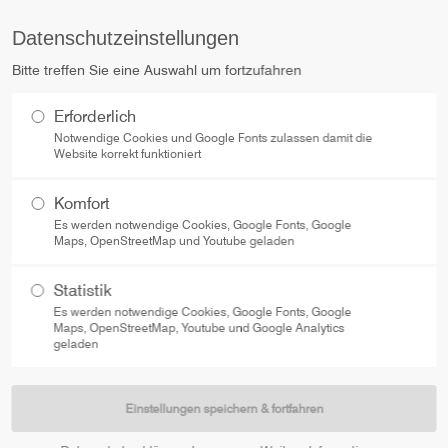
Datenschutzeinstellungen
trag "offcanvas-col2"
Der Eintrag "offcanvas-col3"
Bitte treffen Sie eine Auswahl um fortzufahren
t leider nicht.
STARTSEITE
existiert leider nicht.
EINRICHTUNGSSTUDIO
Erforderlich
Notwendige Cookies und Google Fonts zulassen damit die
Website korrekt funktioniert
Komfort
Es werden notwendige Cookies, Google Fonts, Google
Maps, OpenStreetMap und Youtube geladen
Statistik
Es werden notwendige Cookies, Google Fonts, Google
Maps, OpenStreetMap, Youtube und Google Analytics
geladen