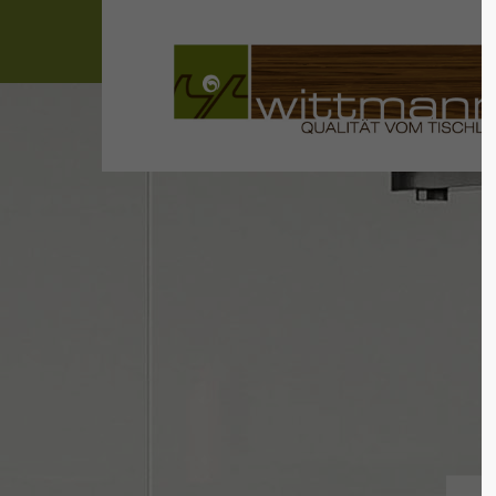
Der Eintrag "offcanvas-col1"
Der Ein
existiert leider nicht.
existier