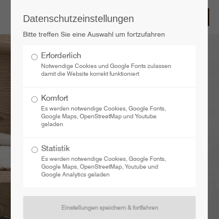
Datenschutzeinstellungen
Der Eintrag "offcanvas-col1" existiert leider nicht.
Bitte treffen Sie eine Auswahl um fortzufahren
Erforderlich
Der Eintrag "offcanvas-col2" existiert leider nicht.
Notwendige Cookies und Google Fonts zulassen
damit die Website korrekt funktioniert
Der Eintrag "offcanvas-col3" existiert leider nicht.
Komfort
Es werden notwendige Cookies, Google Fonts,
Google Maps, OpenStreetMap und Youtube
Der Eintrag "offcanvas-col4" existiert leider nicht.
geladen
Statistik
Es werden notwendige Cookies, Google Fonts,
Google Maps, OpenStreetMap, Youtube und
Google Analytics geladen